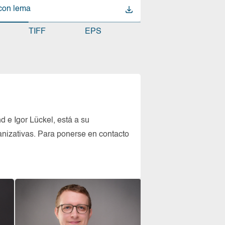
con lema
con lema
sin lema
Logo con lema
Logo con lema
TIFF
EPS
d e Igor Lückel, está a su
nizativas. Para ponerse en contacto