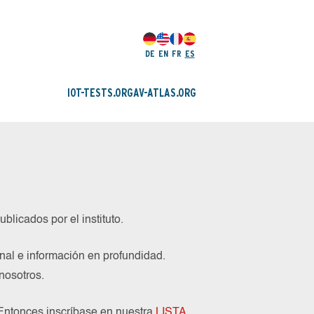
DE
EN
FR
ES
IOT-TESTS.ORG
AV-ATLAS.ORG
blicados por el instituto.
nal e información en profundidad.
nosotros.
 Entonces inscríbase en nuestra
LISTA