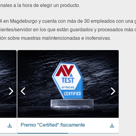
finales a la hora de elegir un producto.
en Magdeburgo y cuenta con más de 30 empleados con una gra
lientes/servidor en los que están guardados y procesados más 
ión sobre muestras malintencionadas e inofensivas.
Premio "Certified" físicamente
Premio "Approved" físicamente
Premi