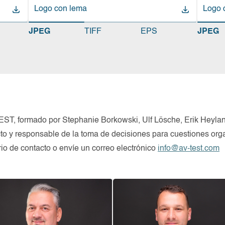
Logo con lema
Logo sin lema
Logo 
Logo 
Logo 
JPEG
TIFF
EPS
JPEG
-TEST, formado por Stephanie Borkowski, Ulf Lösche, Erik Heylan
o y responsable de la toma de decisiones para cuestiones orga
ario de contacto o envíe un correo electrónico
info@av-test.com