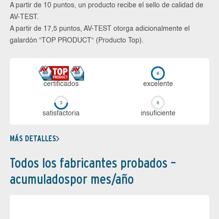
A partir de 10 puntos, un producto recibe el sello de calidad de
AV-TEST.
A partir de 17,5 puntos, AV-TEST otorga adicionalmente el
galardón “TOP PRODUCT“ (Producto Top).
certi­ficados
ex­ce­len­te
sa­tis­fac­to­ria
in­su­fi­cien­te
MÁS DETALLES
Todos los fabricantes probados –
acumuladospor mes/año