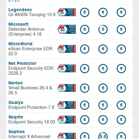
21.25
Legendsec
6
6
6
QI-ANXIN Tianqing 10.6
Microsoft
Defender Antivirus
6
5
6
(Enterprise) 4.18
MicroWorld
eScan Enterprise EDR
6
6
6
22.0
Net Protector
Endpoint Security-EDR
6
6
6
2026.2
Norton
Small Business 26.4 &
6
6
6
26.5
Qualys
6
6
6
Endpoint Protection 7.9
Seqrite
6
6
6
Endpoint Security 18.00
Sophos
Intercept X Advanced
6
5.5
6