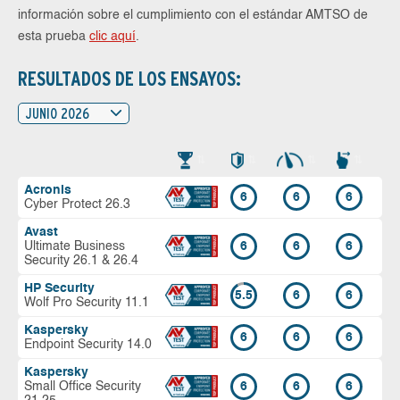
información sobre el cumplimiento con el estándar AMTSO de
esta prueba
clic aquí
.
RESULTADOS DE LOS ENSAYOS:
JUNIO 2026
Acronis
6
6
6
Cyber Protect 26.3
Avast
Ultimate Business
6
6
6
Security 26.1 & 26.4
HP Security
5.5
6
6
Wolf Pro Security 11.1
Kaspersky
6
6
6
Endpoint Security 14.0
Kaspersky
Small Office Security
6
6
6