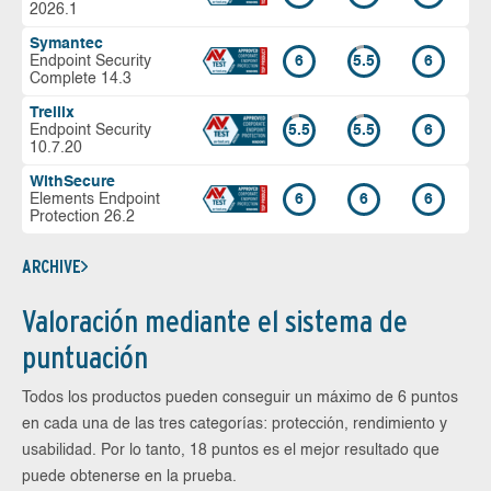
2026.1
Symantec
Endpoint Security
6
5.5
6
Complete 14.3
Trellix
Endpoint Security
5.5
5.5
6
10.7.20
WithSecure
Elements Endpoint
6
6
6
Protection 26.2
ARCHIVE
Valoración mediante el sistema de
puntuación
Todos los productos pueden conseguir un máximo de 6 puntos
en cada una de las tres categorías: protección, rendimiento y
usabilidad. Por lo tanto, 18 puntos es el mejor resultado que
puede obtenerse en la prueba.