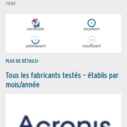
TEST.
certi­ficats
ex­cellent
sa­tis­fai­sant
in­suf­fi­sant
PLUS DE DÉTAILS
Tous les fabricants testés – établis par
mois/année