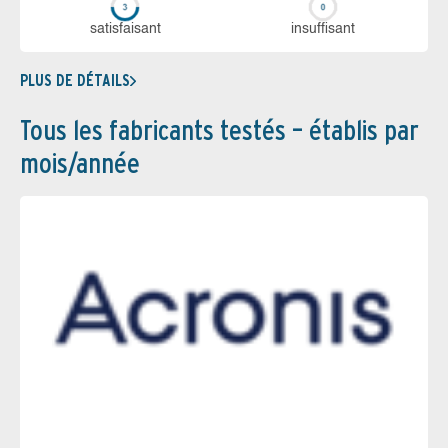
sa­tis­fai­sant
in­suf­fi­sant
PLUS DE DÉTAILS
Tous les fabricants testés – établis par
mois/année