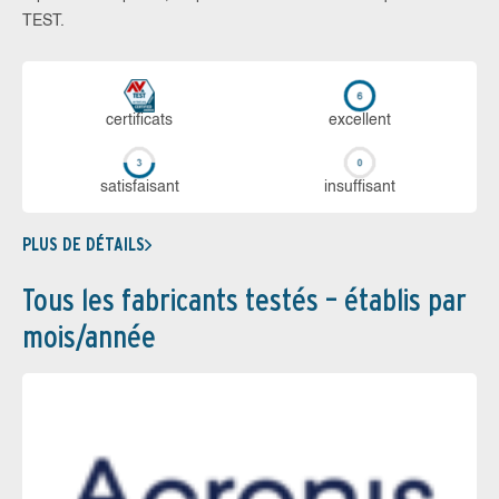
TEST.
certi­ficats
ex­cellent
sa­tis­fai­sant
in­suf­fi­sant
PLUS DE DÉTAILS
Tous les fabricants testés – établis par
mois/année