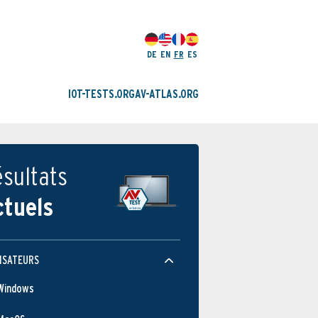
DE
EN
FR
ES
IOT-TESTS.ORG
AV-ATLAS.ORG
sultats
ctuels
ISATEURS
Windows