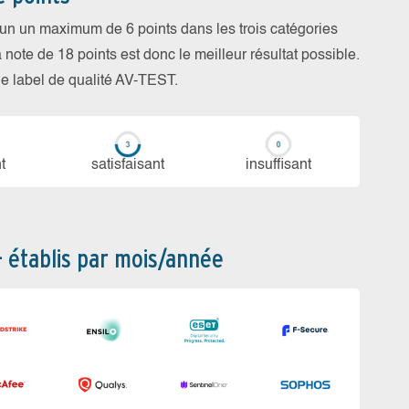
cun un maximum de 6 points dans les trois catégories
a note de 18 points est donc le meilleur résultat possible.
 le label de qualité AV-TEST.
t
sa­tis­fai­sant
in­suf­fi­sant
– établis par mois/année