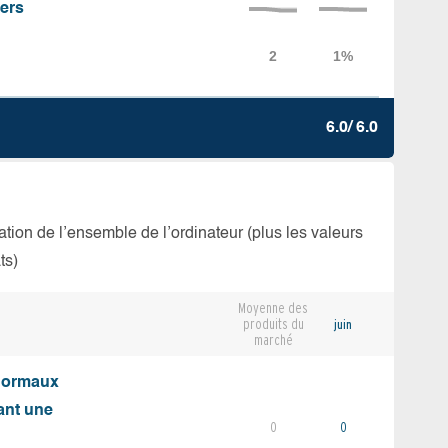
iers
6.0/ 6.0
isation de l’ensemble de l’ordinateur (plus les valeurs
ts)
Moyenne des
produits du
juin
marché
 normaux
ant une
0
0