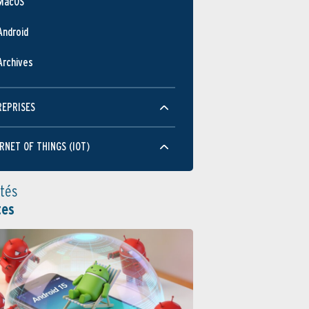
MacOS
Android
Archives
REPRISES
RNET OF THINGS (IOT)
ités
tes