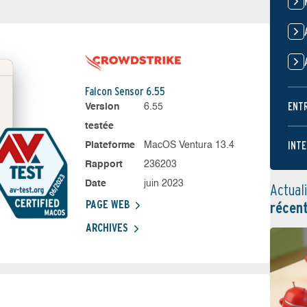
Falcon Sensor 6.55
ENT
Version
6.55
testée
INTE
Plateforme
MacOS Ventura 13.4
Rapport
236203
Date
juin 2023
Actual
PAGE WEB
récen
ARCHIVES