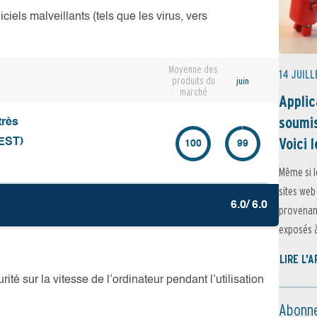
iciels malveillants (tels que les virus, vers
Moyenne des
14 JUILL
produits du
juin
marché
Applic
soumis
très
Voici l
EST)
100
99
Même si l
sites web
6.0/ 6.0
provenant
exposés à 
LIRE L'
té sur la vitesse de l’ordinateur pendant l’utilisation
Abonne