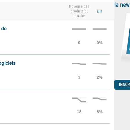
la new
Moyenne des
produits du
juin
marché
 de
ogiciels
INSC