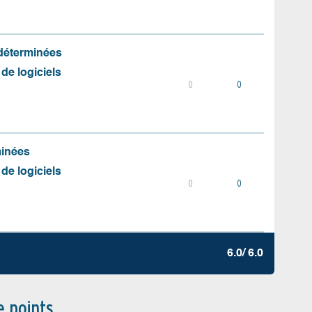
 déterminées
 de logiciels
0
0
minées
 de logiciels
0
0
6.0/ 6.0
e points