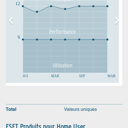
12
Performance
6
Utilisation
JUI
MAR
SEP
MAR
Total
Valeurs uniques
ESET Produits pour Home User