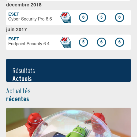
décembre 2018
ESET
6
5
6
Cyber Security Pro 6.6
juin 2017
ESET
5
6
6
Endpoint Security 6.4
Résultats
Actuels
Actualités
récentes