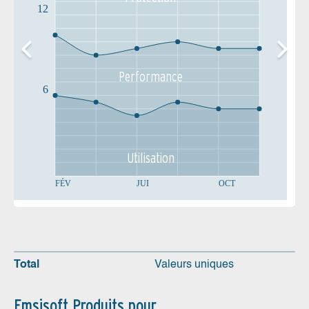
12
Performance
6
Utilisation
FÉV
JUI
OCT
Total
Valeurs uniques
Emsisoft Produits pour