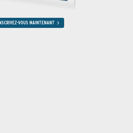
NSCRIVEZ-VOUS MAINTENANT
ant régulièrement des copies de sécurité des données importantes
surez vos arrières en cas d’attaques de virus.