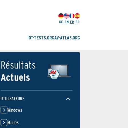
DE
EN
FR
ES
IOT-TESTS.ORG
AV-ATLAS.ORG
Résultats
Actuels
UTILISATEURS
Windows
MacOS