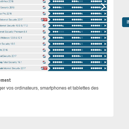
I
En fais
vous as
tement
éger vos ordinateurs, smartphones et tablettes des