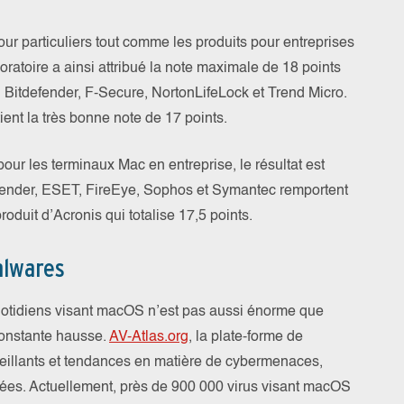
our particuliers tout comme les produits pour entreprises
boratoire a ainsi attribué la note maximale de 18 points
, Bitdefender, F-Secure, NortonLifeLock et Trend Micro.
ent la très bonne note de 17 points.
pour les terminaux Mac en entreprise, le résultat est
defender, ESET, FireEye, Sophos et Symantec remportent
roduit d’Acronis qui totalise 17,5 points.
alwares
otidiens visant macOS n’est pas aussi énorme que
constante hausse.
AV-Atlas.org
, la plate-forme de
illants et tendances en matière de cybermenaces,
ées. Actuellement, près de 900 000 virus visant macOS