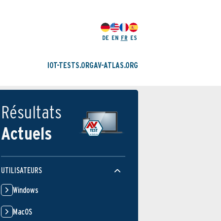
DE
EN
FR
ES
IOT-TESTS.ORG
AV-ATLAS.ORG
Résultats
Actuels
UTILISATEURS
Windows
MacOS