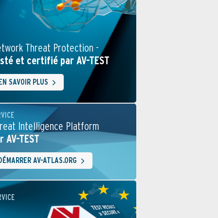
twork Threat Protection -
sté et certifié par AV-TEST
EN SAVOIR PLUS
RVICE
reat Intelligence Platform
r AV-TEST
DÉMARRER AV-ATLAS.ORG
RVICE