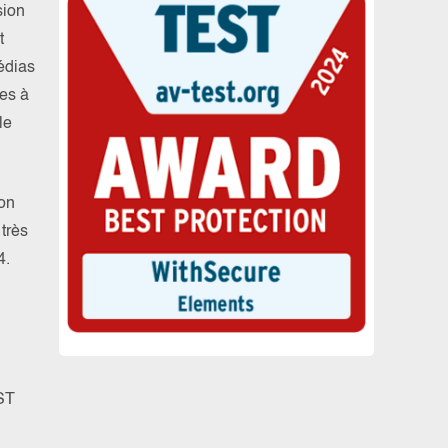
sion
t
médias
nes à
le
ion
très
4.
ST