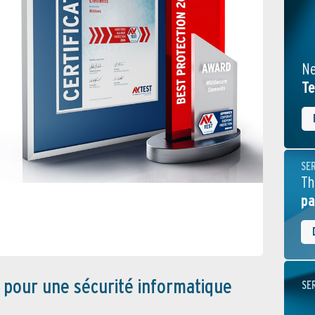
Ne
Te
SE
Th
pa
n pour une sécurité informatique
SE