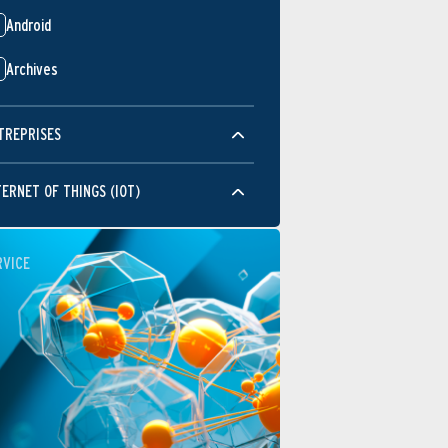
Android
Archives
TREPRISES
TERNET OF THINGS (IOT)
RVICE