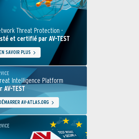
twork Threat Protection -
sté et certifié par AV-TEST
EN SAVOIR PLUS
RVICE
reat Intelligence Platform
r AV-TEST
DÉMARRER AV-ATLAS.ORG
RVICE