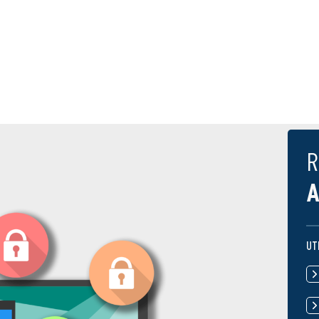
R
A
UT