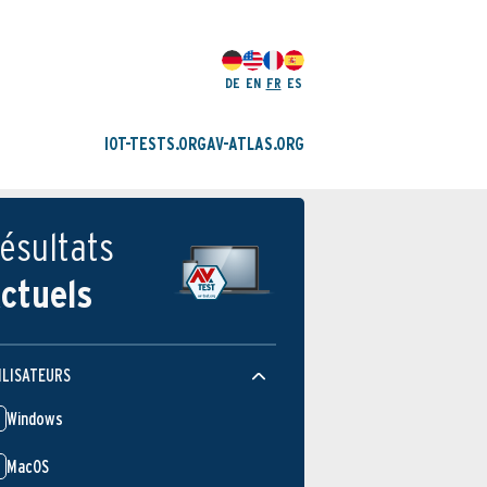
DE
EN
FR
ES
IOT-TESTS.ORG
AV-ATLAS.ORG
ésultats
ctuels
ILISATEURS
Windows
MacOS