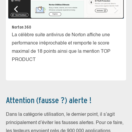
Norton 360
Bi
La célèbre suite antivirus de Norton affiche une
La
performance irréprochable et remporte le score
er
maximal de 18 points ainsi que la mention TOP
ré
PRODUCT
P
Attention (fausse ?) alerte !
Dans la catégorie utilisation, le dernier point, il s’agit
principalement d’éviter les fausses alertes. Pour ce faire,
les testeurs envoient près de 900 000 applications