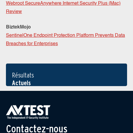
Webroot SecureAnywhere Internet Security Plus (Mac)
Review
BiztekMojo
SentinelOne Endpoint Protection Platform Prevents Data
Breaches for Enterprises
Résultats
Actuels
Contactez-nous