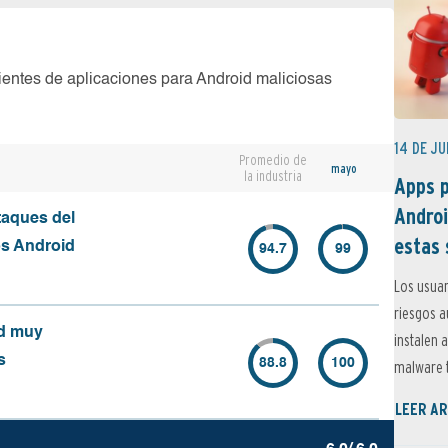
ientes de aplicaciones para Android maliciosas
14 DE JU
Promedio de
mayo
la industria
Apps p
Androi
taques del
estas 
os Android
94.7
99
Los usuar
riesgos 
id muy
instalen 
s
88.8
100
malware t
LEER AR