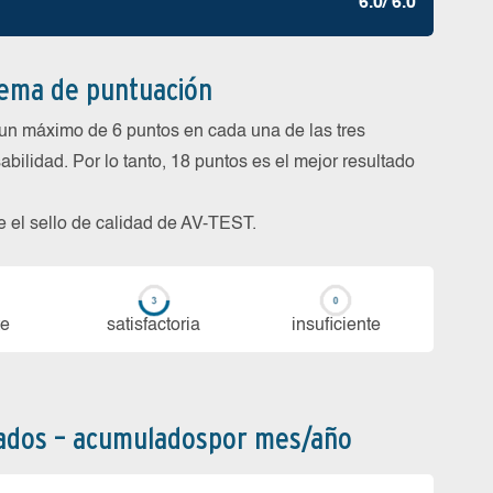
6.0/ 6.0
tema de puntuación
un máximo de 6 puntos en cada una de las tres
abilidad. Por lo tanto, 18 puntos es el mejor resultado
be el sello de calidad de AV-TEST.
te
sa­tis­fac­to­ria
in­su­fi­cien­te
bados – acumuladospor mes/año