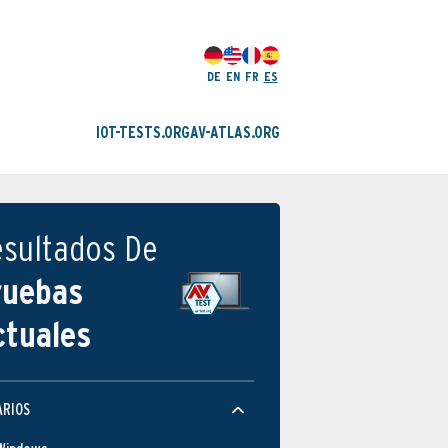
DE
EN
FR
ES
IOT-TESTS.ORG
AV-ATLAS.ORG
esultados De
ruebas
ctuales
ARIOS