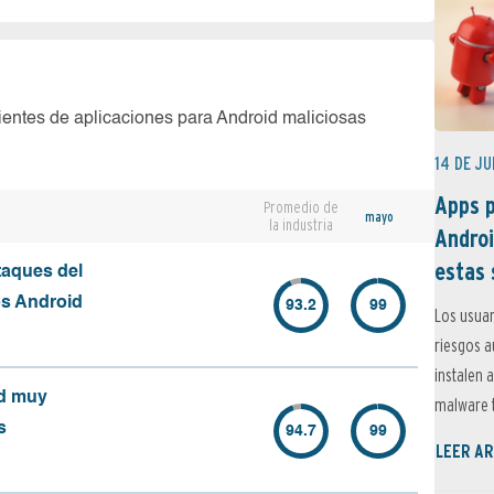
ientes de aplicaciones para Android maliciosas
14 DE JU
Apps p
Promedio de
mayo
la industria
Androi
estas 
taques del
os Android
93.2
99
Los usuar
riesgos 
instalen 
id muy
malware t
s
94.7
99
LEER AR