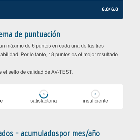
6.0/ 6.0
tema de puntuación
un máximo de 6 puntos en cada una de las tres
abilidad. Por lo tanto, 18 puntos es el mejor resultado
be el sello de calidad de AV-TEST.
te
sa­tis­fac­to­ria
in­su­fi­cien­te
bados – acumuladospor mes/año