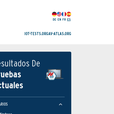
DE
EN
FR
ES
IOT-TESTS.ORG
AV-ATLAS.ORG
esultados De
ruebas
ctuales
ARIOS