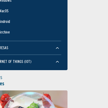
Windows
MacOS
Android
Archive
RESAS
RNET OF THINGS (IOT)
as
es