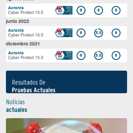
Acronis
6
6
6
Cyber Protect 15.0
junio 2022
Acronis
6
5.5
6
Cyber Protect 15.0
diciembre 2021
Acronis
6
5.5
6
Cyber Protect 15.0
Resultados De
Pruebas Actuales
Noticias
actuales