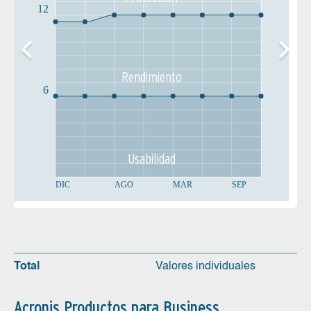
12
Rendimiento
6
Usabilidad
DIC
AGO
MAR
SEP
Total
Valores individuales
Acronis Productos para Business