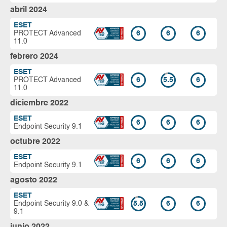
abril 2024
ESET
PROTECT Advanced
6
6
6
11.0
febrero 2024
ESET
PROTECT Advanced
6
5.5
6
11.0
diciembre 2022
ESET
6
6
6
Endpoint Security 9.1
octubre 2022
ESET
6
6
6
Endpoint Security 9.1
agosto 2022
ESET
Endpoint Security 9.0 &
5.5
6
6
9.1
junio 2022