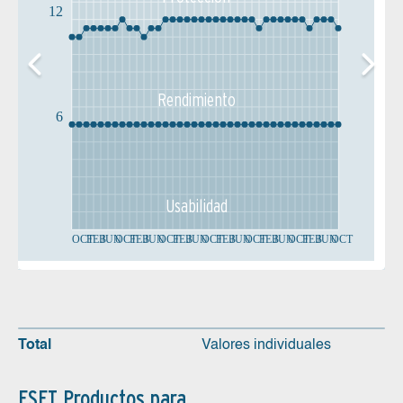
12
Rendimiento
6
Usabilidad
OCT
FEB
JUN
OCT
FEB
JUN
OCT
FEB
JUN
OCT
FEB
JUN
OCT
FEB
JUN
OCT
FEB
JUN
OCT
Total
Valores individuales
ESET Productos para