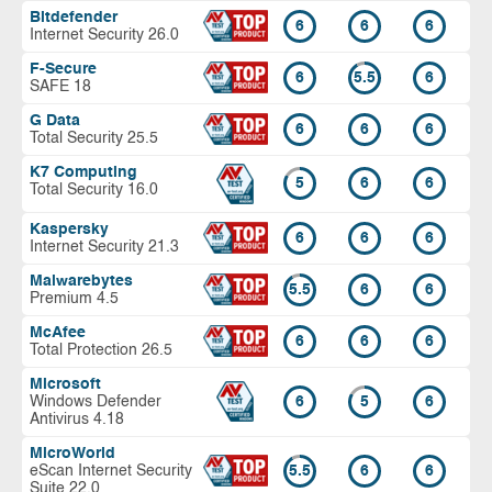
Bitdefender
6
6
6
Internet Security 26.0
F-Secure
6
5.5
6
SAFE 18
G Data
6
6
6
Total Security 25.5
K7 Computing
5
6
6
Total Security 16.0
Kaspersky
6
6
6
Internet Security 21.3
Malwarebytes
5.5
6
6
Premium 4.5
McAfee
6
6
6
Total Protection 26.5
Microsoft
Windows Defender
6
5
6
Antivirus 4.18
MicroWorld
eScan Internet Security
5.5
6
6
Suite 22.0