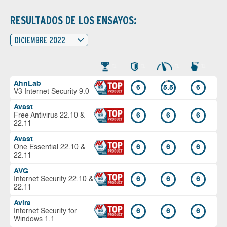
RESULTADOS DE LOS ENSAYOS:
DICIEMBRE 2022
AhnLab
6
5.5
6
V3 Internet Security 9.0
Avast
Free Antivirus 22.10 &
6
6
6
22.11
Avast
One Essential 22.10 &
6
6
6
22.11
AVG
Internet Security 22.10 &
6
6
6
22.11
Avira
Internet Security for
6
6
6
Windows 1.1