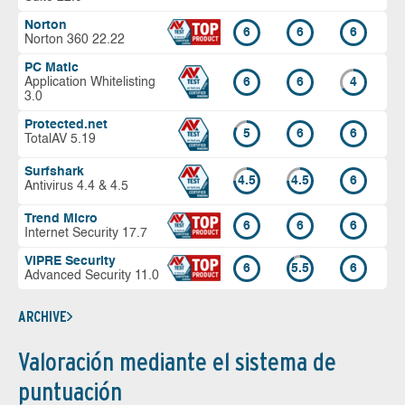
Norton
6
6
6
Norton 360 22.22
PC Matic
Application Whitelisting
6
6
4
3.0
Protected.net
5
6
6
TotalAV 5.19
Surfshark
4.5
4.5
6
Antivirus 4.4 & 4.5
Trend Micro
6
6
6
Internet Security 17.7
VIPRE Security
6
5.5
6
Advanced Security 11.0
ARCHIVE
Valoración mediante el sistema de
puntuación