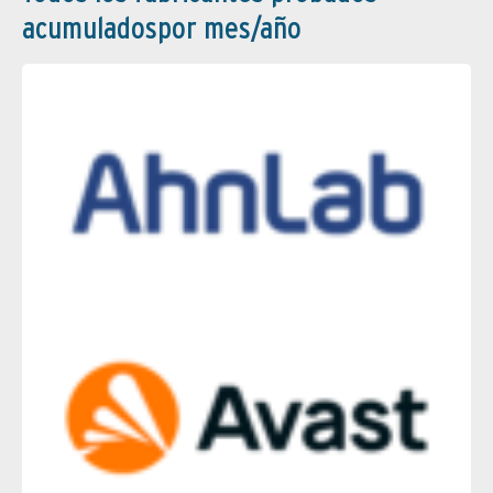
acumuladospor mes/año