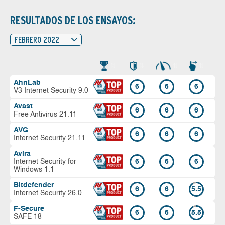
RESULTADOS DE LOS ENSAYOS:
FEBRERO 2022
AhnLab
6
6
6
V3 Internet Security 9.0
Avast
6
6
6
Free Antivirus 21.11
AVG
6
6
6
Internet Security 21.11
Avira
Internet Security for
6
6
6
Windows 1.1
Bitdefender
6
6
5.5
Internet Security 26.0
F-Secure
6
6
5.5
SAFE 18