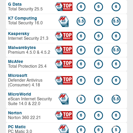
G Data
6
6
6
Total Security 25.5
K7 Computing
5.5
6
5.5
Total Security 16.0
Kaspersky
6
6
6
Internet Security 21.3
Malwarebytes
6
6
5.5
Premium 4.5.0 & 4.5.2
McAfee
6
6
6
Total Protection 25.4
Microsoft
Defender Antivirus
6
6
6
(Consumer) 4.18
MicroWorld
eScan Internet Security
5
6
5.5
Suite 14.0 & 22.0
Norton
6
6
6
Norton 360 22.21
PC Matic
6
6
5
PC Matic 3.0