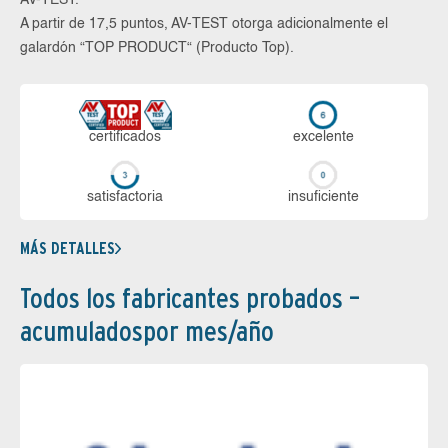
A partir de 17,5 puntos, AV-TEST otorga adicionalmente el
galardón “TOP PRODUCT“ (Producto Top).
certi­ficados
ex­ce­len­te
sa­tis­fac­to­ria
in­su­fi­cien­te
MÁS DETALLES
Todos los fabricantes probados –
acumuladospor mes/año