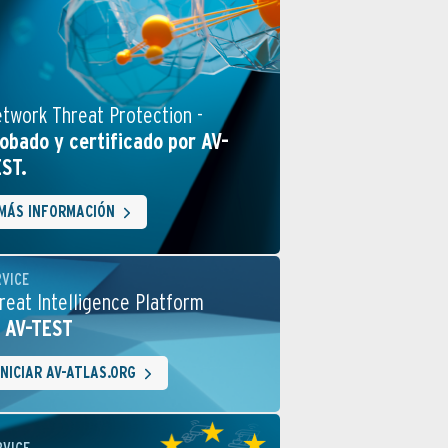
twork Threat Protection -
obado y certificado por AV-
ST.
MÁS INFORMACIÓN
RVICE
reat Intelligence Platform
 AV-TEST
INICIAR AV-ATLAS.ORG