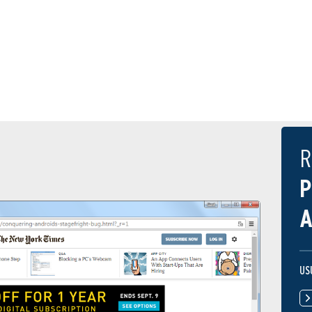
R
P
A
US