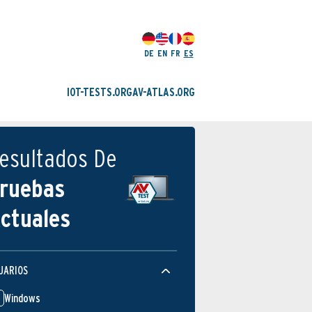
DE
EN
FR
ES
IOT-TESTS.ORG
AV-ATLAS.ORG
esultados De
ruebas
ctuales
UARIOS
Windows