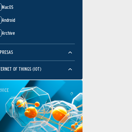
MacOS
Android
Archive
PRESAS
TERNET OF THINGS (IOT)
RVICE