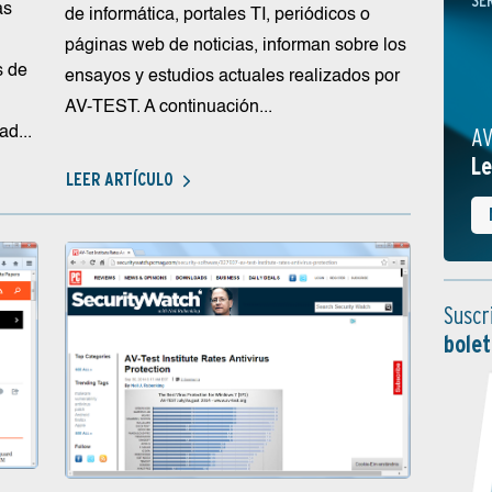
SE
as
de informática, portales TI, periódicos o
páginas web de noticias, informan sobre los
s de
ensayos y estudios actuales realizados por
AV-TEST. A continuación...
AV
d...
Le
LEER ARTÍCULO
Suscr
bolet