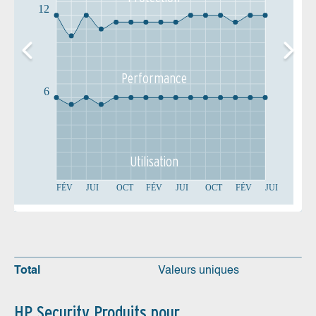
12
Performance
6
Utilisation
FÉV
JUI
OCT
FÉV
JUI
OCT
FÉV
JUI
Total
Valeurs uniques
HP Security Produits pour