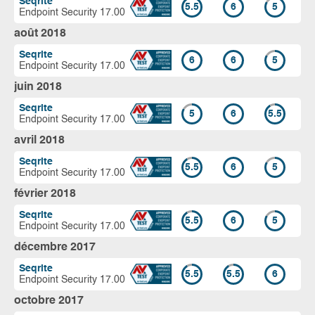
Seqrite
5.5
6
5
Endpoint Security 17.00
août 2018
Seqrite
6
6
5
Endpoint Security 17.00
juin 2018
Seqrite
5
6
5.5
Endpoint Security 17.00
avril 2018
Seqrite
5.5
6
5
Endpoint Security 17.00
février 2018
Seqrite
5.5
6
5
Endpoint Security 17.00
décembre 2017
Seqrite
5.5
5.5
6
Endpoint Security 17.00
octobre 2017