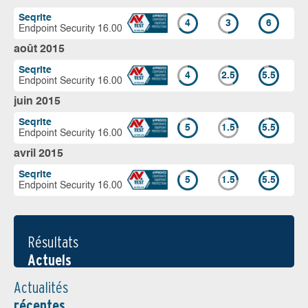
Seqrite
4
3
6
Endpoint Security 16.00
août 2015
Seqrite
4
2.5
5.5
Endpoint Security 16.00
juin 2015
Seqrite
5
1.5
5.5
Endpoint Security 16.00
avril 2015
Seqrite
5
1.5
5.5
Endpoint Security 16.00
Résultats
Actuels
Actualités
récentes