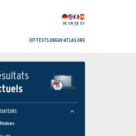
DE
EN
FR
ES
IOT-TESTS.ORG
AV-ATLAS.ORG
sultats
ctuels
ISATEURS
Windows