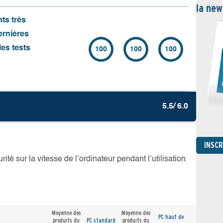
la new
nts très
ernières
es tests
100
100
100
5.5/ 6.0
INSC
té sur la vitesse de l’ordinateur pendant l’utilisation
Moyenne des
Moyenne des
PC haut de
produits du
PC standard
produits du