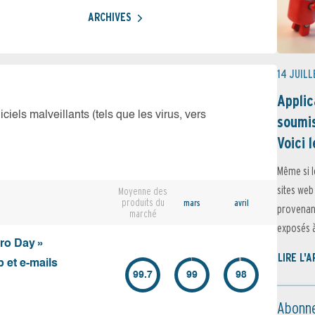
ARCHIVES
14 JUILL
Applic
iciels malveillants (tels que les virus, vers
soumis
Voici l
Même si l
sites web
Moyenne des
produits du
mars
avril
provenant
marché
exposés à 
ero Day »
LIRE L'
 et e-mails
99.7
99
98
Abonne