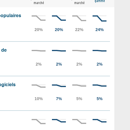
gamme
marché
marché
populaires
 de
ogiciels