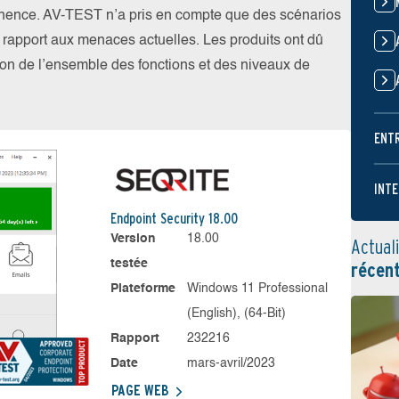
nence. AV-TEST n’a pris en compte que des scénarios
par rapport aux menaces actuelles. Les produits ont dû
ation de l’ensemble des fonctions et des niveaux de
ENT
INTE
Endpoint Security 18.00
Version
18.00
Actual
testée
récen
Plateforme
Windows 11 Professional
(English), (64-Bit)
Rapport
232216
Date
mars-avril/2023
PAGE WEB