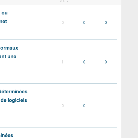
marché
s ou
net
0
0
0
 normaux
ant une
1
0
0
 déterminées
 de logiciels
0
0
minées