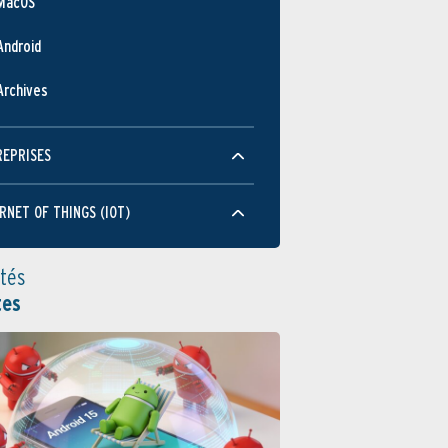
MacOS
Android
Archives
REPRISES
RNET OF THINGS (IOT)
ités
tes