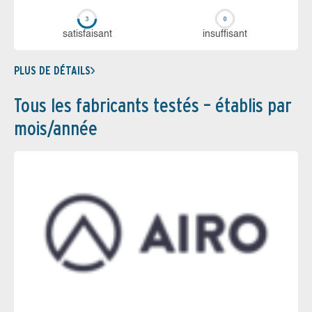
sa­tis­fai­sant
in­suf­fi­sant
PLUS DE DÉTAILS
Tous les fabricants testés – établis par
mois/année