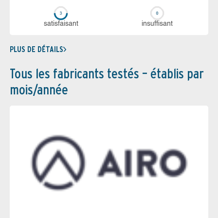
sa­tis­fai­sant
in­suf­fi­sant
PLUS DE DÉTAILS
Tous les fabricants testés – établis par
mois/année