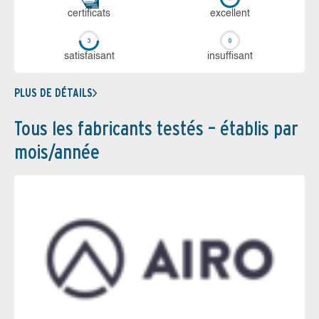
certi­ficats
ex­cellent
sa­tis­fai­sant
in­suf­fi­sant
PLUS DE DÉTAILS
Tous les fabricants testés – établis par
mois/année