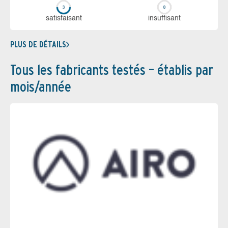
sa­tis­fai­sant
in­suf­fi­sant
PLUS DE DÉTAILS
Tous les fabricants testés – établis par
mois/année