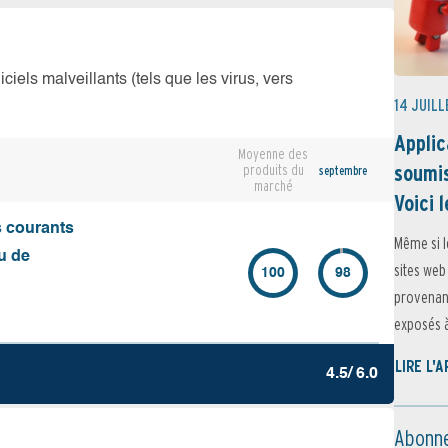
iciels malveillants (tels que les virus, vers
14 JUILL
Applic
Moyenne des
soumis
produits du
septembre
marché
Voici l
s courants
Même si l
u de
sites web
100
98
provenant
exposés à 
LIRE L'
4.5/ 6.0
Abonne