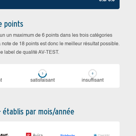
6.0/ 6.0
e points
cun un maximum de 6 points dans les trois catégories
a note de 18 points est donc le meilleur résultat possible.
 le label de qualité AV-TEST.
t
sa­tis­fai­sant
in­suf­fi­sant
– établis par mois/année