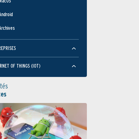
MacOS
Android
Archives
REPRISES
RNET OF THINGS (IOT)
ités
tes