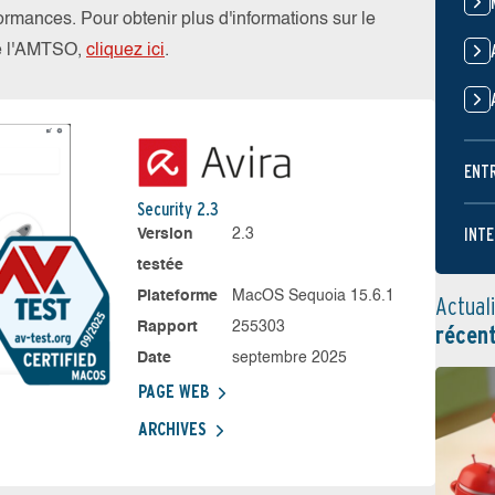
rformances. Pour obtenir plus d'informations sur le
de l'AMTSO,
cliquez ici
.
ENT
Security 2.3
INTE
Version
2.3
testée
Plateforme
MacOS Sequoia 15.6.1
Actual
Rapport
255303
récen
Date
septembre 2025
PAGE WEB
ARCHIVES