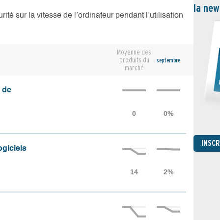
la new
té sur la vitesse de l’ordinateur pendant l’utilisation
Moyenne des
produits du
septembre
marché
 de
INSC
ogiciels