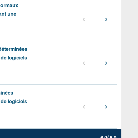
 normaux
ant une
0
0
 déterminées
 de logiciels
0
0
minées
 de logiciels
0
0