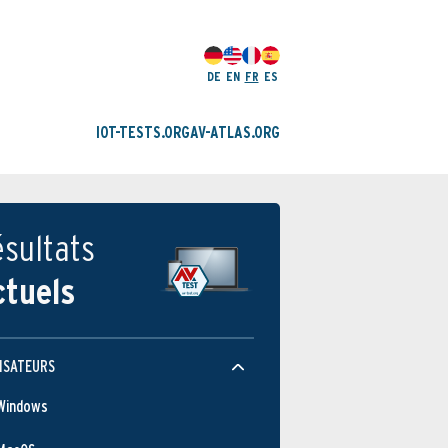
DE
EN
FR
ES
IOT-TESTS.ORG
AV-ATLAS.ORG
sultats
ctuels
ISATEURS
Windows