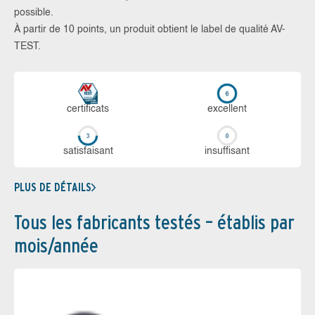
possible.
À partir de 10 points, un produit obtient le label de qualité AV-
TEST.
certi­ficats
ex­cellent
sa­tis­fai­sant
in­suf­fi­sant
PLUS DE DÉTAILS
Tous les fabricants testés – établis par
mois/année