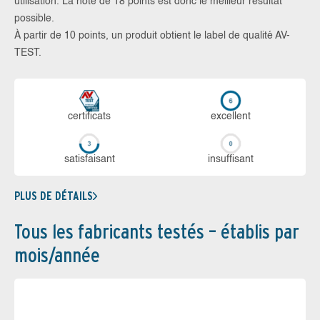
utilisation. La note de 18 points est donc le meilleur résultat
possible.
À partir de 10 points, un produit obtient le label de qualité AV-
TEST.
certi­ficats
ex­cellent
sa­tis­fai­sant
in­suf­fi­sant
PLUS DE DÉTAILS
Tous les fabricants testés – établis par
mois/année