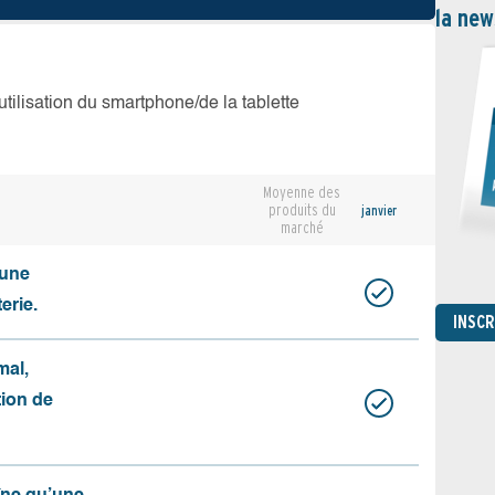
la new
’utilisation du smartphone/de la tablette
Moyenne des
produits du
janvier
marché
cune
erie.
INSC
mal,
ation de