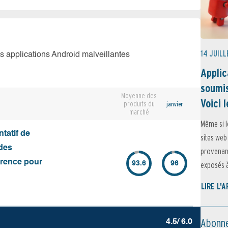
14 JUILL
es applications Android malveillantes
Applic
soumis
Moyenne des
Voici l
produits du
janvier
marché
Même si l
tatif de
sites web
des
provenant
érence pour
93.6
96
exposés à 
LIRE L'
Abonne
4.5/ 6.0