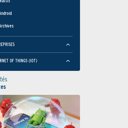
MacOS
Android
Archives
REPRISES
RNET OF THINGS (IOT)
ités
tes