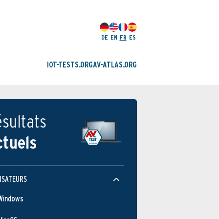
DE
EN
FR
ES
IOT-TESTS.ORG
AV-ATLAS.ORG
sultats
ctuels
ISATEURS
Windows