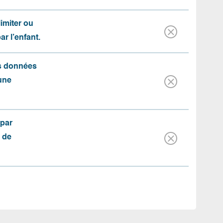
limiter ou
par l’enfant.
es données
une
(par
 de