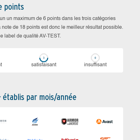
e points
cun un maximum de 6 points dans les trois catégories
a note de 18 points est donc le meilleur résultat possible.
 le label de qualité AV-TEST.
t
sa­tis­fai­sant
in­suf­fi­sant
– établis par mois/année