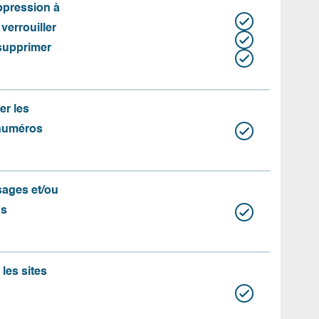
uppression à
 verrouiller
 supprimer
er les
 numéros
ssages et/ou
us
les sites