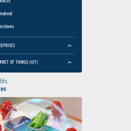
MacOS
Android
Archives
REPRISES
RNET OF THINGS (IOT)
ités
tes