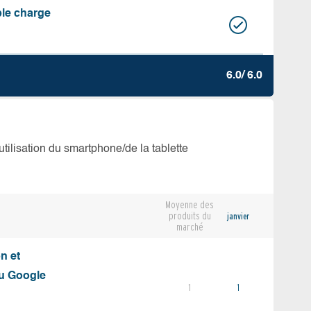
ble charge
6.0/ 6.0
’utilisation du smartphone/de la tablette
Moyenne des
produits du
janvier
marché
on et
du Google
1
1