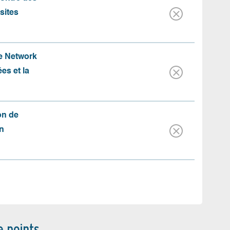
 sites
te Network
es et la
on de
n
e points