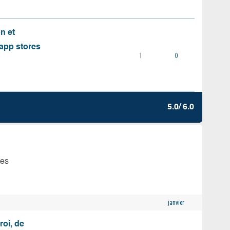
on et
s app stores
1
0
5.0/ 6.0
tes
janvier
roi, de