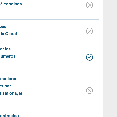
 à certaines
ées
 le Cloud
er les
 numéros
fonctions
es par
risations, le
contre des