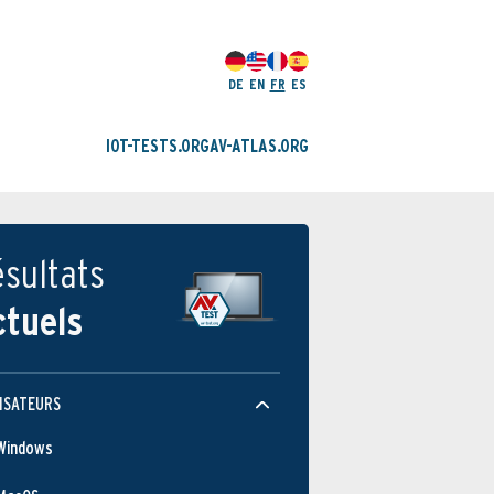
DE
EN
FR
ES
IOT-TESTS.ORG
AV-ATLAS.ORG
sultats
ctuels
ISATEURS
Windows