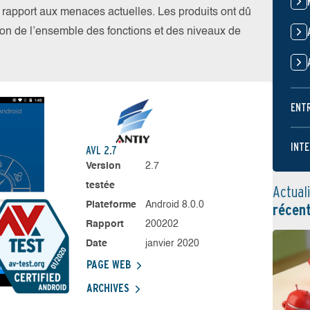
par rapport aux menaces actuelles. Les produits ont dû
ation de l’ensemble des fonctions et des niveaux de
ENT
INTE
AVL 2.7
Version
2.7
testée
Actual
Plateforme
Android 8.0.0
récen
Rapport
200202
Date
janvier 2020
PAGE WEB
ARCHIVES