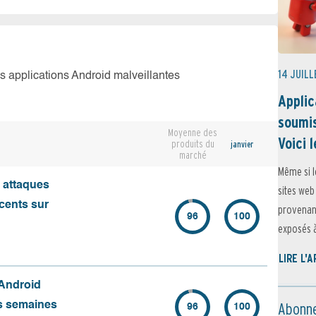
14 JUILL
es applications Android malveillantes
Applic
soumis
Moyenne des
Voici l
produits du
janvier
marché
Même si l
s attaques
sites web
écents sur
provenant
96
100
exposés à 
LIRE L'
 Android
Abonne
es semaines
96
100