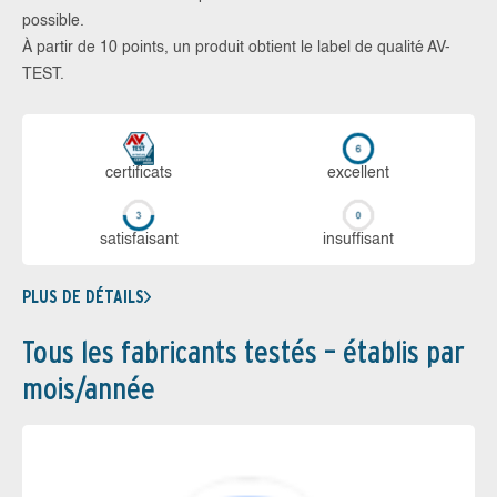
possible.
À partir de 10 points, un produit obtient le label de qualité AV-
TEST.
certi­ficats
ex­cellent
sa­tis­fai­sant
in­suf­fi­sant
PLUS DE DÉTAILS
Tous les fabricants testés – établis par
mois/année