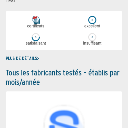
TEST.
certi­ficats
ex­cellent
sa­tis­fai­sant
in­suf­fi­sant
PLUS DE DÉTAILS
Tous les fabricants testés – établis par
mois/année