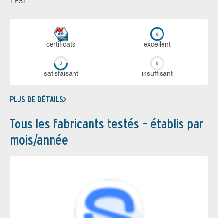
TEST.
certi­ficats
ex­cellent
sa­tis­fai­sant
in­suf­fi­sant
PLUS DE DÉTAILS
Tous les fabricants testés – établis par
mois/année