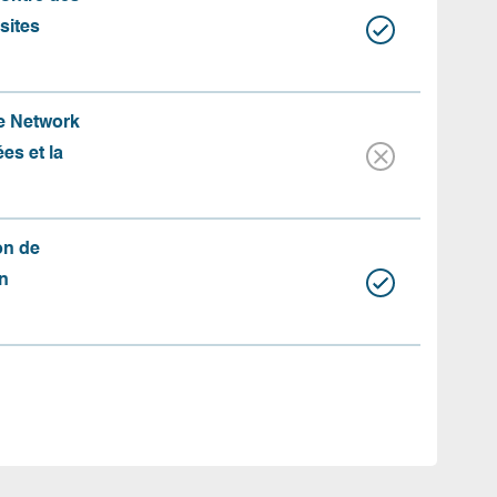
 sites
te Network
es et la
on de
n