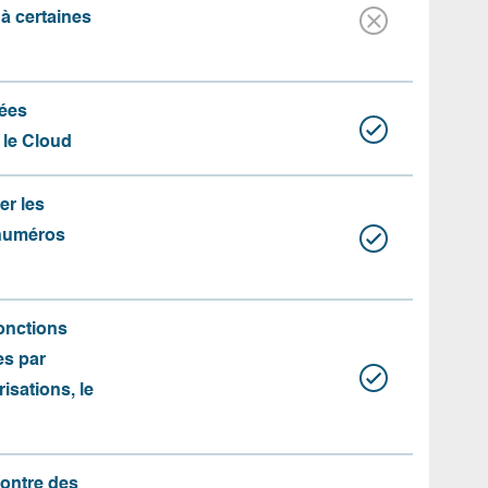
 à certaines
ées
 le Cloud
er les
 numéros
fonctions
es par
risations, le
contre des