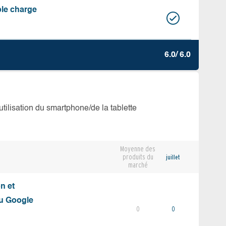
ble charge
6.0/ 6.0
’utilisation du smartphone/de la tablette
Moyenne des
produits du
juillet
marché
on et
du Google
0
0