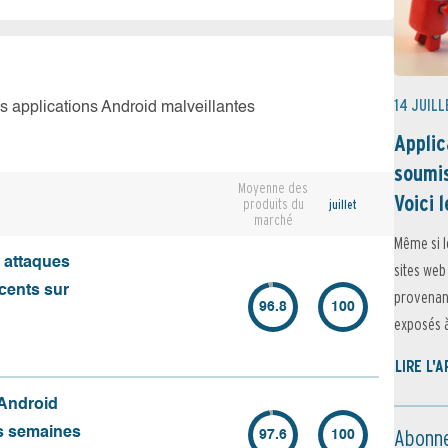
14 JUILL
es applications Android malveillantes
Applic
soumis
Moyenne des
Voici l
produits du
juillet
marché
Même si l
s attaques
sites web
écents sur
provenant
96.8
100
exposés à 
LIRE L'
 Android
Abonne
es semaines
97.6
100