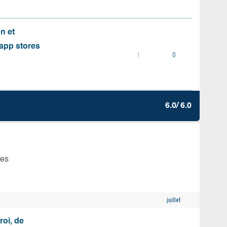
on et
s app stores
1
0
6.0/ 6.0
tes
juillet
roi, de