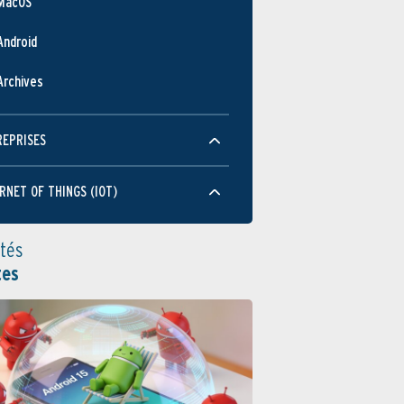
MacOS
Android
Archives
REPRISES
RNET OF THINGS (IOT)
ités
tes