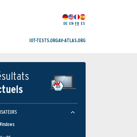
DE
EN
FR
ES
IOT-TESTS.ORG
AV-ATLAS.ORG
sultats
ctuels
ISATEURS
Windows