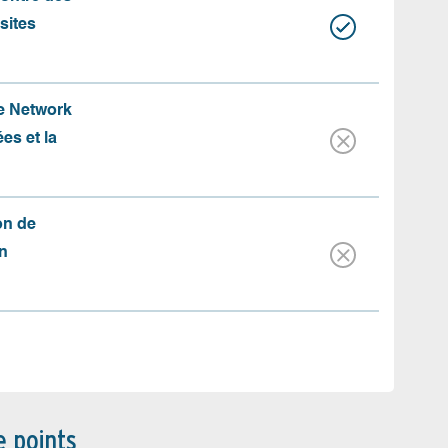
 sites
te Network
es et la
on de
n
e points