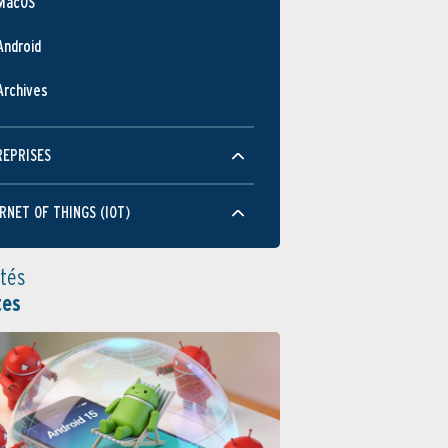
MacOS
Android
Archives
REPRISES
RNET OF THINGS (IOT)
ités
tes