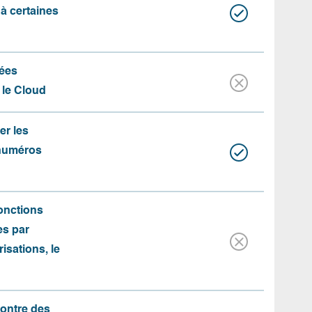
 à certaines
ées
 le Cloud
er les
 numéros
fonctions
es par
risations, le
contre des