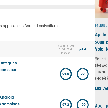
14 JUILL
es applications Android malveillantes
Applic
soumis
Moyenne des
Voici l
produits du
juillet
marché
Même si l
s attaques
sites web
écents sur
provenant
96.9
99
exposés à 
LIRE L'
 Android
Abonne
es semaines
97.3
100