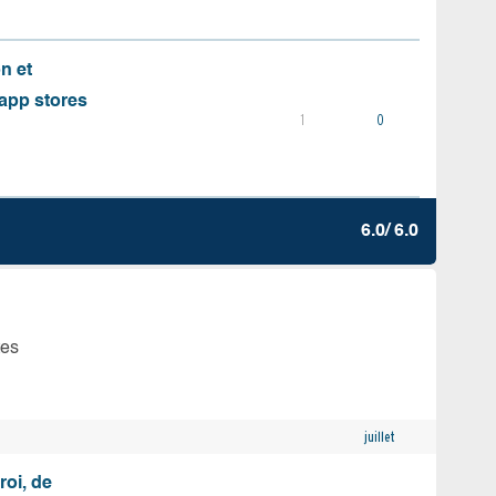
on et
s app stores
1
0
6.0/ 6.0
tes
juillet
roi, de