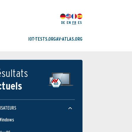
DE
EN
FR
ES
IOT-TESTS.ORG
AV-ATLAS.ORG
sultats
ctuels
ISATEURS
Windows