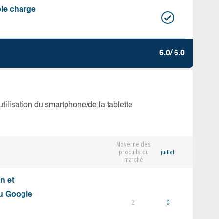
ble charge
6.0/ 6.0
’utilisation du smartphone/de la tablette
Moyenne des
produits du
juillet
marché
on et
du Google
2
0