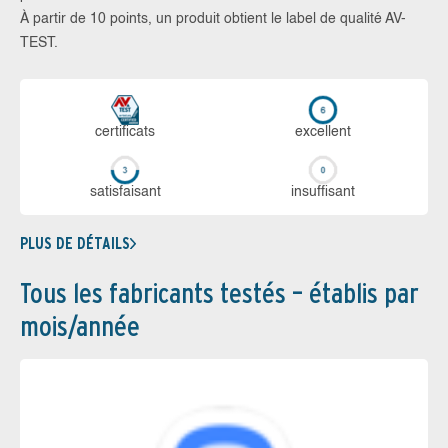
À partir de 10 points, un produit obtient le label de qualité AV-
TEST.
certi­ficats
ex­cellent
sa­tis­fai­sant
in­suf­fi­sant
PLUS DE DÉTAILS
Tous les fabricants testés – établis par
mois/année