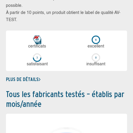
possible.
À partir de 10 points, un produit obtient le label de qualité AV-
TEST.
certi­ficats
ex­cellent
sa­tis­fai­sant
in­suf­fi­sant
PLUS DE DÉTAILS
Tous les fabricants testés – établis par
mois/année