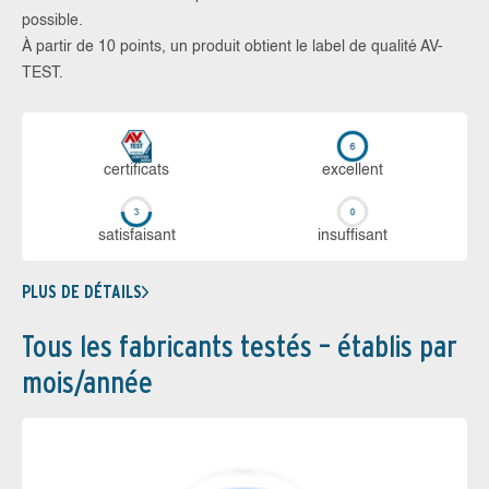
possible.
À partir de 10 points, un produit obtient le label de qualité AV-
TEST.
certi­ficats
ex­cellent
sa­tis­fai­sant
in­suf­fi­sant
PLUS DE DÉTAILS
Tous les fabricants testés – établis par
mois/année