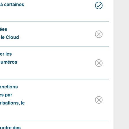
 à certaines
ées
 le Cloud
er les
 numéros
fonctions
es par
risations, le
contre des