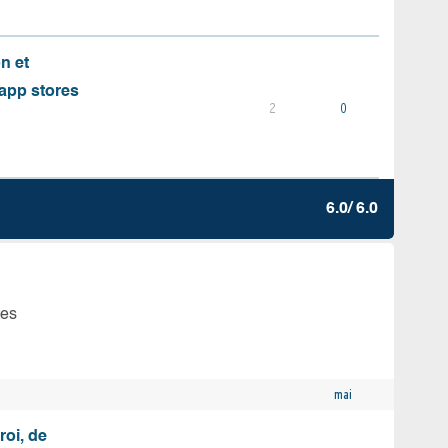
on et
s app stores
2
0
6.0/ 6.0
tes
mai
roi, de