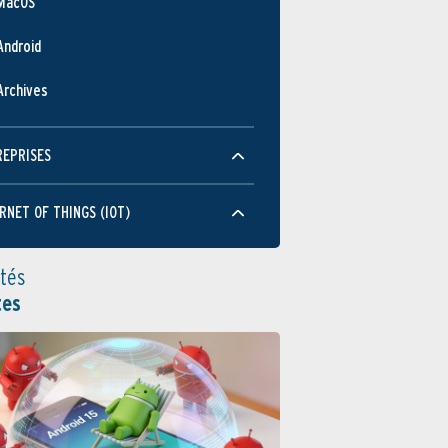
MacOS
Android
Archives
REPRISES
RNET OF THINGS (IOT)
ités
tes