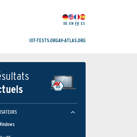
DE
EN
FR
ES
IOT-TESTS.ORG
AV-ATLAS.ORG
sultats
ctuels
ISATEURS
Windows