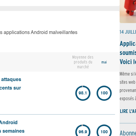
14 JUILL
es applications Android malveillantes
Applic
soumis
Moyenne des
Voici l
produits du
mai
marché
Même si l
s attaques
sites web
écents sur
provenant
98.1
100
exposés à 
LIRE L'
 Android
Abonne
es semaines
96.9
100