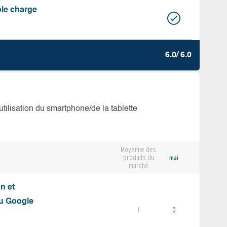
ble charge
6.0/ 6.0
’utilisation du smartphone/de la tablette
Moyenne des
produits du
mai
marché
on et
du Google
1
0