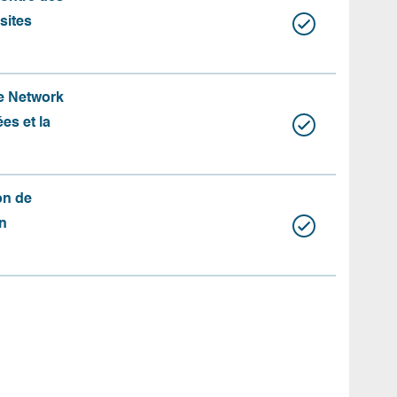
 sites
te Network
es et la
on de
n