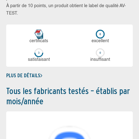
À partir de 10 points, un produit obtient le label de qualité AV-
TEST.
certi­ficats
ex­cellent
sa­tis­fai­sant
in­suf­fi­sant
PLUS DE DÉTAILS
Tous les fabricants testés – établis par
mois/année