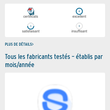
certi­ficats
ex­cellent
sa­tis­fai­sant
in­suf­fi­sant
PLUS DE DÉTAILS
Tous les fabricants testés – établis par
mois/année