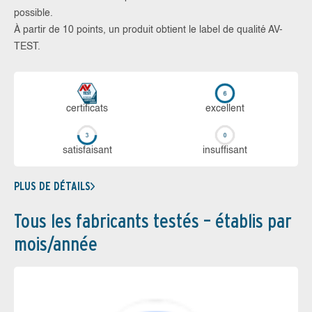
possible.
À partir de 10 points, un produit obtient le label de qualité AV-
TEST.
certi­ficats
ex­cellent
sa­tis­fai­sant
in­suf­fi­sant
PLUS DE DÉTAILS
Tous les fabricants testés – établis par
mois/année