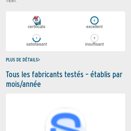
TEST.
certi­ficats
ex­cellent
sa­tis­fai­sant
in­suf­fi­sant
PLUS DE DÉTAILS
Tous les fabricants testés – établis par
mois/année