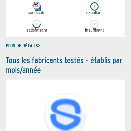
certi­ficats
ex­cellent
sa­tis­fai­sant
in­suf­fi­sant
PLUS DE DÉTAILS
Tous les fabricants testés – établis par
mois/année