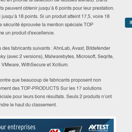
vec en priorité la détection de fausses alertes). Dans
s peuvent obtenir jusqu’à 6 points pour leur prestation.
l jusqu’à 18 points. Si un produit atteint 17,5, voire 18
I
at de sécurité éprouvée la mention spéciale TOP
 un produit d'excellence.
s des fabricants suivants : AhnLab, Avast, Bitdefender
ky (avec 2 versions), Malwarebytes, Microsoft, Seqrite,
, VMware, WithSecure et Xcitium.
 montre que beaucoup de fabricants proposent non
alement des TOP-PRODUCTS Sur les 17 solutions
ciale pour leurs bons résultats. Seuls 2 produits n’ont
eindre le haut du classement.