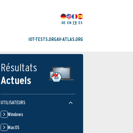
DE
EN
FR
ES
IOT-TESTS.ORG
AV-ATLAS.ORG
Résultats
Actuels
UTILISATEURS
Windows
MacOS