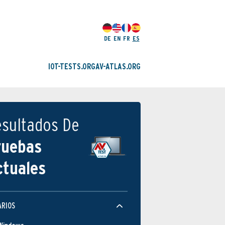
DE
EN
FR
ES
IOT-TESTS.ORG
AV-ATLAS.ORG
esultados De
ruebas
ctuales
ARIOS