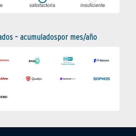
te
sa­tis­fac­to­ria
in­su­fi­cien­te
bados – acumuladospor mes/año