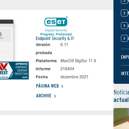
Endpoint Security 6.11
Versión
6.11
probada
EMP
Plataforma
MacOS BigSur 11.6
Informe
216404
INTE
Fecha
diciembre 2021
PÁGINA WEB
Notici
ARCHIVE
actual