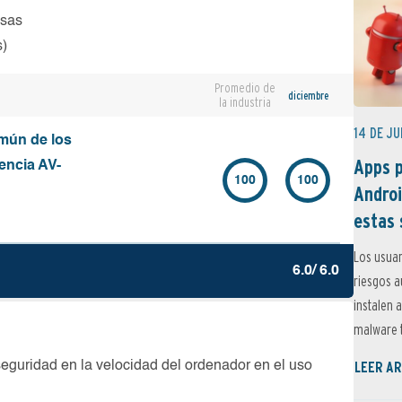
osas
s)
Promedio de
diciembre
la industria
14 DE JU
mún de los
Apps p
encia AV-
100
100
Androi
estas 
Los usuar
6.0/ 6.0
riesgos 
instalen 
malware t
LEER AR
seguridad en la velocidad del ordenador en el uso