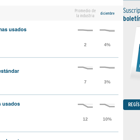
Suscrip
Promedio de
diciembre
la industria
boletí
amas usados
 estándar
REGÍ
as usados