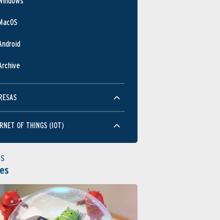
Windows
MacOS
Android
Archive
RESAS
RNET OF THINGS (IOT)
as
es