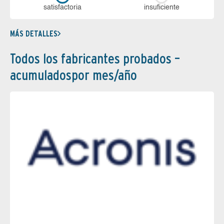
sa­tis­fac­to­ria
in­su­fi­cien­te
MÁS DETALLES
Todos los fabricantes probados –
acumuladospor mes/año